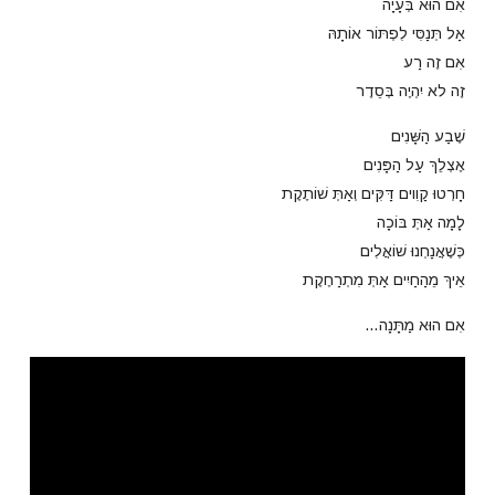
אִם הוּא בְּעָיָה
אַל תְּנַסִּי לִפְתּוֹר אוֹתָהּ
אִם זֶה רַע
זֶה לא יִהְיֶה בְּסֵדֶר
שֶׁבַע הַשָּׁנִים
אֶצְלֵךְ עַל הַפָּנִים
חָרְטוּ קַוִוים דַּקִּים וְאַתְּ שׁוֹתֶקֶת
לָמָה אַתְּ בּוֹכָה
כְּשֶׁאֲנַחְנוּ שׁוֹאֲלִים
אֵיךְ מֵהַחַיִים אַתְּ מִתְרַחֶקֶת
אִם הוּא מַתָּנָה…