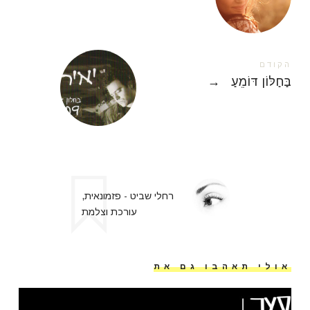
הקודם
בַּחַלּוֹן דּוֹמֵעַ
→
רחלי שביט - פזמונאית,
עורכת וצלמת
אולי תאהבו גם את