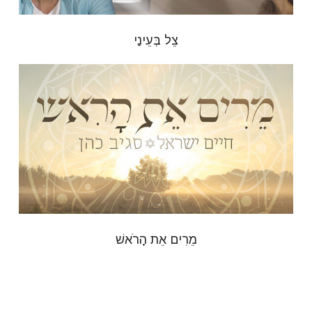
צֵל בְּעֵינַי
מֵרִים אֵת הָרֹאשׁ