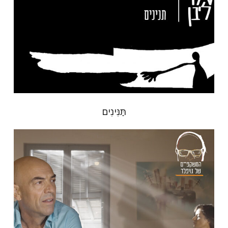
תַּנִּינִים