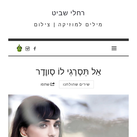
רחלי
רחלי שביט
שביט
מילים למוזיקה | צילום
אַל תִּסְרְגִי לוֹ סְווֶדֶר
שירים שהולחנו
שתפו