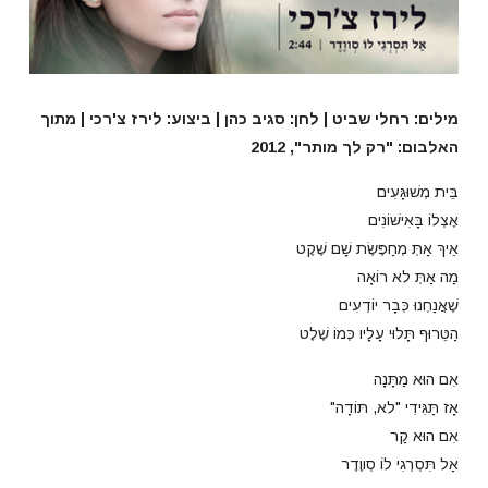
מילים: רחלי שביט | לחן: סגיב כהן | ביצוע: לירז צ'רכי | מתוך
האלבום: "רק לך מותר", 2012
בֵּית מְשׁוּגָּעִים
אֶצְלוֹ בָּאִישׁוֹנִים
אֵיךְ אַתְּ מְחַפֶּשֶׂת שָׁם שֶׁקֶט
מַה אַתְּ לא רוֹאָה
שֶׁאֲנַחְנוּ כְּבָר יוֹדְעִים
הַטֵּרוּף תָּלוּי עָלָיו כְּמוֹ שֶׁלֶט
אִם הוּא מַתָּנָה
אָז תַּגִּידִי "לא, תּוֹדָה"
אִם הוּא קַר
אַל תִּסְרְגִי לוֹ סְווֶדֶר