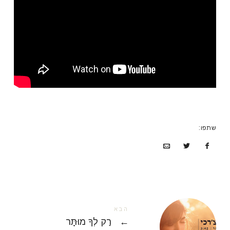
שתפו:
הבא
←
רַק לְךָ מוּתָּר