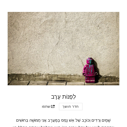
לִפְנוֹת עֶרֶב
חדר חושך
שתפו
שָׁמַיִם וְרֻדִּים וְכוֹכָב שֶׁל אֵשׁ נָמֵס בַּמַּעֲרָב אֲנִי חֲמוּשָׁה בְּחוּשִׁים