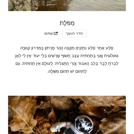
מַפֹּלֶת
חדר חושך
שתפו
סֶלַע אַחַר סֶלַע נִתָּקִים מִקְּצֵה הָהָר מָרָתוֹן בַּמִּדְרוֹן קְנוּנְיָה
גֵּאוֹלוֹגִית וַאֲנִי בַּתַּחְתִּית עֶצֶב חָשׂוּף שָׁרָשִׁים בְּלִי יִעוּד אֵין לִי לְאָן
לִבְרֹחַ לְבַד בְּלֵב הָאִבּוּד וַהֲרֵי הַתַּגְלִית: לְעוֹלָם אֵין תַּחְתִּית. גַּם
לַתְּהוֹם יֵשׁ תְּהוֹם מִשֶּׁלָּהּ.