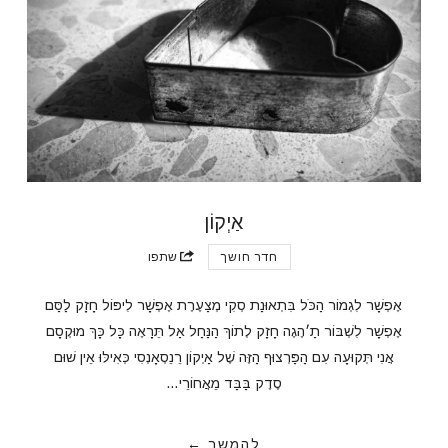
אַיְקוֹן
חדר חושך
שתפו
אֶפְשָׁר לִגְמוֹר הַכֹּל בִּתְאוּנַת סְקִי מְצַעֶרֶת אֶפְשָׁר לִיפּוֹל חָזָק לַסַּם
אֶפְשָׁר לִשְׁבּוֹר תַ׳הֶגֶה חָזָק לְתוֹךְ הַנַּחַל אַל תֵּרָאֶה כָּל כָּךְ מוּקְסָם
אֲנִי תְּקוּעָה עִם הַפַּרְצוּף הַזֶּה שֶׁל אַיְקוֹן רֵנֵסְאָנְסִי כְּאִילּוּ אֵין שׁוּם
סֶדֶק בַּבַּד מֵאֲחוֹרֵי…
להמשך