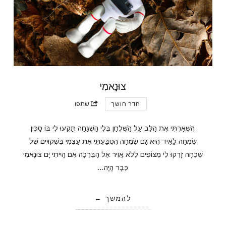
צוּנָאמִי
חדר חושך
שתפו
הִשְׁאַרְתִּי אֶת הַלֵּב עַל הַשֻּׁלְחָן בְּלִי הַשְׁגָּחָה תָּקְעוּ לִי בּוֹ סַכִּין
שִׂמְחָה לָאֵיד הִיא גַּם שִׂמְחָה הִטְבַּעְתִּי אֶת עַצְמִי בְּשִׁקּוּיִים שֶׁל
שִׁכְחָה זָרְקוּ לִי מְצוֹפִים לְלֹא אֲוִיר אֶל הַבְּרֵכָה אִם הָיִיתִי יָם צוּנָאמִי
כְּבָר הָיָה…
להמשך