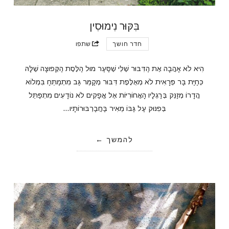
בִּקּוּר נִימוּסִין
חדר חושך
שתפו
הִיא לֹא אָהֲבָה אֶת הַדִּבּוּר שֶׁלִּי שֶׁסַּעַר מוּל הַלֶּסֶת הַקְּפוּצָה שֶׁלָּהּ
כְּחַיַּת בַּר פְּרָאִית לֹא מְאֻלֶּפֶת דִּבּוּר מְקַמֵּר גַּב מִתְמַתֵּחַ בִּמְלוֹא
הֲדָרוֹ מְזַנֵּק בְּרַגְלָיו הָאֲחוֹרִיּוֹת אֶל אֳפָקִים לֹא נוֹדָעִים מִתְפַּתֵּל
בְּפִנּוּק עַל גַּבּוֹ מֵאִיר בַּחֲבַרְבּוּרוֹתָיו…
להמשך