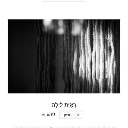
רְאִיַּת לַיְלָה
חדר חושך
שתפו