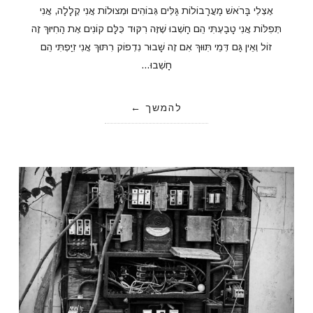
אֶצְלִי בָּרֹאשׁ מַעֲרָבוֹלוֹת גַּלִּים גְּבוֹהִים וּמְצוּלוֹת אֲנִי קְלָלָה, אֲנִי
תְּפִלּוֹת אֲנִי טָבַעְתִּי הֵם חָשְׁבוּ שֶׁזֶּה רִקּוּד כֻּלָּם קוֹנִים אֶת הַחִיּוּךְ זֶה
זוֹל וְאֵין גַּם דְּמֵי תִּוּוּךְ אִם זֶה שָׁבוּר נִדְפוֹק רִתּוּךְ אֲנִי זִיַּפְתִּי הֵם
חָשְׁבוּ…
להמשך