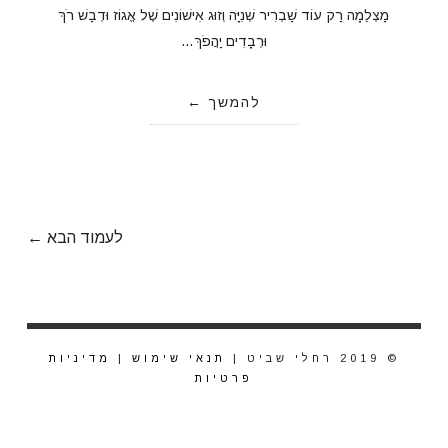
מַצְלֵמָה רַק עוֹד שַׁבְרִיר שְׁנִיָּה וְזוּג אִישׁוֹנִים שֶׁל אֱגוֹז וּדְבַשׁ רֹךְ
וּרְבָדִים יַהֲפֹךְ…
להמשך
לעמוד הבא ←
© 2019 רחלי שביט |
תנאי שימוש
|
מדיניות
פרטיות