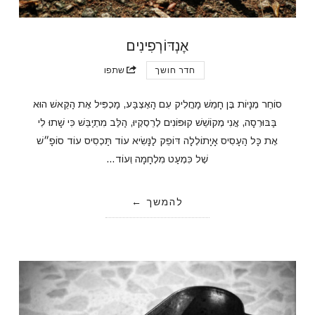
אֶנְדּוֹרְפִינִים
חדר חושך
שתפו
סוֹחֵר מְנָיוֹת בֶּן חָמֵשׁ מַחֲלִיק עִם הָאֶצְבַּע, מַכְפִּיל אֶת הַקֵּאשׁ הוּא
בַּבּוּרְסָה, אֲנִי מְקוֹשֵׁשׁ קוּפּוֹנִים לְרֵסְקְיוּ, הַלֵּב מִתְיַבֵּשׁ כִּי שָׁתוּ לִי
אֶת כָּל הַעָסִיס אָיָתוֹלְלָה דּוֹפֵק לַנָּשִׂיא עוֹד תַּכְסִיס עוֹד סוֹפָ״שׁ
שֶׁל כִּמְעַט מִלְחָמָה וְעוֹד…
להמשך