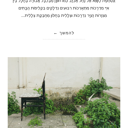
וְנִסְחֶפֶת לַשָּׁוְא אֶל נַחַל אַכְזָב כְּמוֹ חוּצָן מְבֻלְבָּל אֲבוּדָה בֶּחָלָל בֵּין
אִיֵּי מִדְרָכוֹת מִתְאָרְכוֹת רִבּוּעִים נִדְלָקִים בִּקְלִיפוֹת הַבָּתִּים
מִגְזָרוֹת הַנְּיָר נִדְרָכוֹת וּצְלָלִית בְּחַלּוֹן מְחַבֶּקֶת צְלָלִית…
להמשך