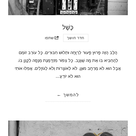
כֶּשֶׁל
חדר חושך
שתפו
הַלֵּב הַזֶּה פָּרוּץ פָּעוּר לִרְוָחָה וּתְלוּשׁ חִבּוּרִים. כָּל עוֹרֵב זוֹמֵם
לְהַחְבִּיא בּוֹ אֶת מָה שֶׁגָּנַב. כָּל צִפּוֹר מִזְדַּמֶּנֶת מְנַסָּה לְקַנֵּן בּוֹ.
אֲבָל הוּא לֹא מֶרְחָב מוּגָן. לֹא לְאוֹצָרוֹת וְלֹא לְגוֹזָלִים. אֲפִלּוּ אוֹתִי
הוּא לֹא יוֹדֵעַ…
להמשך