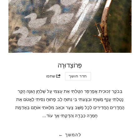
פְּרוֹצֵדוּרָה
חדר חושך
שתפו
בְּבֹקֶר זְכוּכִית אֲפַרְפַּר הִטַּלְתִּי אֶת עַצְמִי עַל שֻׁלְחַן הַגִּנָּה הַקַּר
נָטַלְתִּי עָנָף מֻשְׁחָז וּבִצַּעְתִּי בִּי נִתּוּחַ לֵב פָּתוּחַ נִסִּיתִי לֶאֱטֹם אֶת
הַחֲדָרִים הַחֲדִירִים לְכָל מַשַּׁב צַעַר וּכְאֵב מִלֵּאתִי אוֹתָם בְּאַדְמַת
חַמְרָה כְּבֵדָה וְהִדַּקְתִּי אַךְ עוֹד…
להמשך