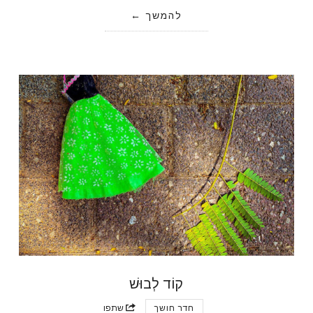
להמשך
קוֹד לְבוּשׁ
חדר חושך
שתפו