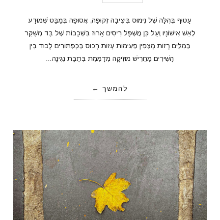
עָטוּף בְּהִלָּה שֶׁל נִימוּס בִּיצִיבָה זְקוּפָה, אֲסוּפָה בְּמַבָּט שֶׁמּוּדָע
לְאֵשׁ אִישׁוֹנָיו וְעַל כֵּן מֻשְׁפָּל רִיסִים אָרוּז בִּשְׁכָבוֹת שֶׁל בַּד מְשַׁקֵּר
בְּמִלִּים רָזוֹת מַצְפִּין פְּעִימוֹת עַזּוֹת רָכוּס בְּכַפְתּוֹרִים לָכוּד בֵּין
הַשִּׁירִים מַחֲרִישׁ מוּזִיקָה מְדַמֶּמֶת בְּתֵבַת נְגִינָה…
להמשך