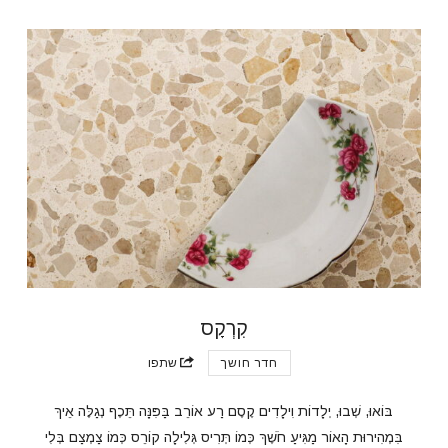
קִרְקָס
חדר חושך
שתפו
בּוֹאוּ, שְׁבוּ, יְלָדוֹת וִילָדִים קֶסֶם רַע אוֹרֵב בַּפִּנָּה תֵּכֶף נְגַלֶּה אֵיךְ
בִּמְהִירוּת הָאוֹר מַגִּיעַ חֹשֶׁךְ כְּמוֹ תְּרִיס גְּלִילָה קוֹרֵס כְּמוֹ צַמְצַם בְּלִי