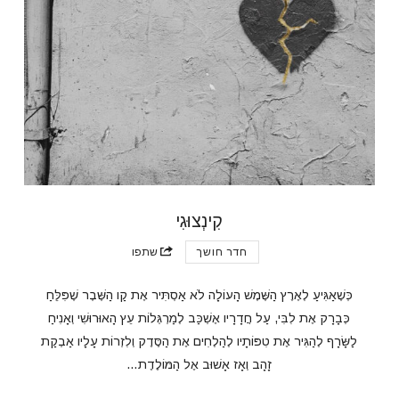
קִינְצוּגִי
חדר חושך
שתפו
כְּשֶׁאַגִּיעַ לְאֶרֶץ הַשֶּׁמֶשׁ הָעוֹלָה לֹא אַסְתִּיר אֶת קַו הַשֶּׁבֶר שֶׁפִּלֵּחַ
כְּבָרָק אֶת לִבִּי, עַל חֲדָרָיו אֶשְׁכַּב לְמַרְגְּלוֹת עֵץ הָאוּרוּשִׁי וְאָנִיחַ
לַשָּׂרָף לְהַגִּיר אֶת טִפּוֹתָיו לְהַלְחִים אֶת הַסֶּדֶק וְלִזְרוֹת עָלָיו אַבְקַת
זָהָב וְאָז אָשׁוּב אֶל הַמּוֹלֶדֶת…