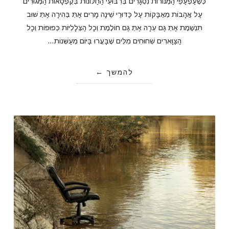
כְּשֶׁעַפְעַפֵּי הַמְּנוֹרוֹת נִסְגָּרִים בְּרִבּוּעֵי הַחַלּוֹנוֹת בְּקֻפְסָאוֹת הַמְּגוּרִים
עַל אֲהָבוֹת מְאֻבָּקוֹת עַל כַּדּוּרֵי שֵׁינָה מָרִים אַתְּ בְּהִירָה אַתְּ שׁוּב
תִּנְשֶׁמֶת אַתְּ גַּם עֵרָה אַתְּ גַּם חוֹלֶמֶת וְכָל הַצְּלָלִיּוֹת כְּפוּפוֹת וְכָל
הַצַּוָּארִים שְׁחוּחִים מִלִּים שֶׁבָּעֲרוּ בַּיּוֹם מְעַשְּׁנוֹת…
להמשך