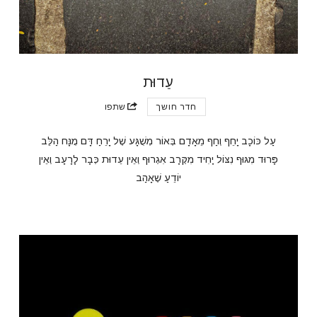
עֵדוּת
חדר חושך
שתפו
עַל כּוֹכָב יָחֵף וְחַף מֵאָדָם בְּאוֹר מְשֻׁגָּע שֶׁל יָרֵחַ דָּם מֻנָּח הַלֵּב
פָּרוּד מִגּוּף נִצּוֹל יָחִיד מִקְּרָב אִגְרוּף וְאֵין עֵדוּת כְּבָר לָרָעָב וְאֵין
יוֹדֵעַ שֶׁאָהַב