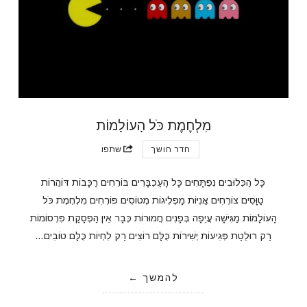
מִלְחֶמֶת כֹּל הָעוֹלָמוֹת
חדר חושך
שתפו
כָּל הַכְּלוּבִים נִפְתָּחִים כָּל הָעַכְבָּרִים בּוֹרְחִים רַכָּבוֹת דּוֹהֲרוֹת
טַוָּסִים צוֹרְחִים אֳנִיּוֹת מַפְלִיגוֹת מְטוֹסִים פּוֹרְחִים מִלְחֶמֶת כֹּל
הָעוֹלָמוֹת מַגִּישָׁה עֲיֵפָה בְּפָנִים חֲמוּרוֹת כְּבָר אֵין הַפְסָקַת פִּרְסוֹמוֹת
רַק רוּלֵטַת פְּגִיעוֹת יְשִׁירוֹת כֻּלָּם רוֹצִים רַק לִחְיוֹת כֻּלָּם טוֹבִים…
להמשך