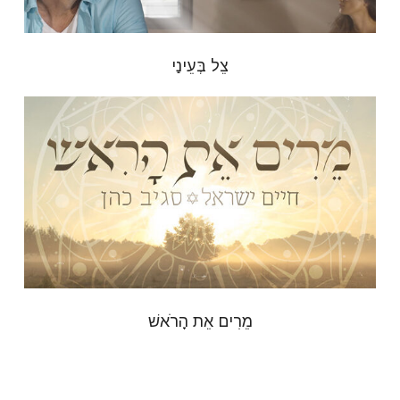
צֵל בְּעֵינַי
מֵרִים אֵת הָרֹאשׁ