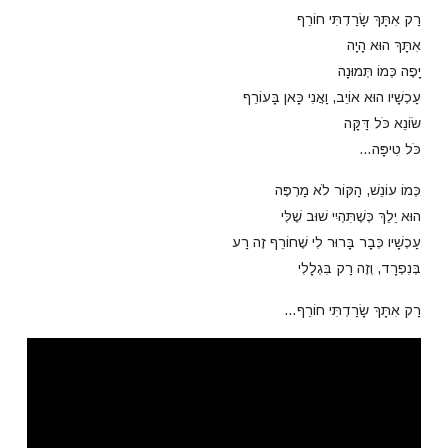
רַק אִתָּךְ שָׂרַדְתִּי חוֹרֵף
אִתָּךְ הוּא הָיָה
יָפֶה כְּמוֹ תְּמוּנָה
עַכְשָׁיו הוּא אוֹיֵב, וַאֲנִי כָּאן בָּעוֹרֵף
שׂוֹנֵא כֹּל דַּקָּה
כֹּל טִיפָּה…
כְּמוֹ עוֹנֵשׁ, הַקּוֹר לֹא מַרְפֶּה
הוּא יֵלֵךְ כְּשֶׁתִּהְיִי שׁוּב שֶׁלִּי
עַכְשָׁיו כְּבָר בָּרוּר לִי שֶׁחוֹרֵף זֶה רַע
בְּנִפְרָד, וְזֶה רַק בִּגְלָלִי
רַק אִתָּךְ שָׂרַדְתִּי חוֹרֵף…