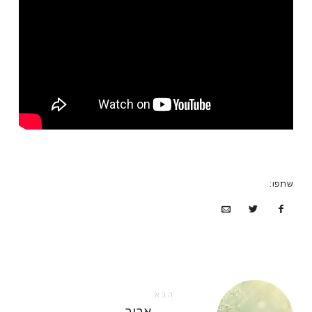
שתפו:
הבא
←
אָבִיב