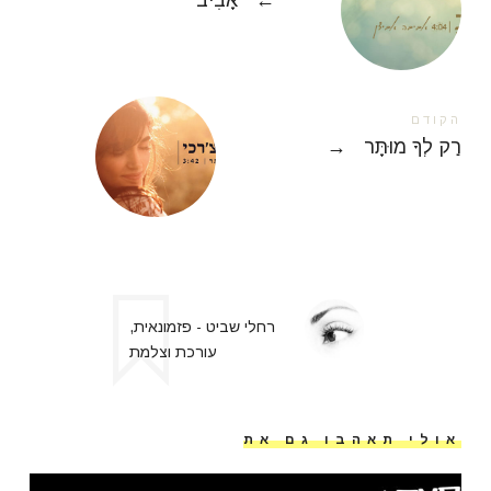
הקודם
רַק לְךָ מוּתָּר
→
רחלי שביט - פזמונאית,
עורכת וצלמת
אולי תאהבו גם את