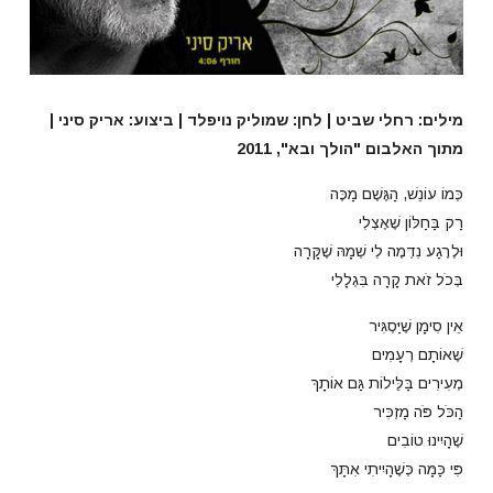
מילים: רחלי שביט | לחן: שמוליק נויפלד | ביצוע: אריק סיני |
מתוך האלבום "הולך ובא", 2011
כְּמוֹ עוֹנֵשׁ, הַגֶּשֶׁם מַכֶּה
רַק בַּחַלּוֹן שֶׁאֶצְלִי
וּלְרֶגַע נִדְמֶה לִי שְׁמָהּ שֶׁקָּרָה
בְּכֹל זֹאת קָרָה בִּגְלָלִי
אֵין סִימָן שֶׁיַּסְגִּיר
שֶׁאוֹתָם רְעָמִים
מְעִירִים בַּלֵּילוֹת גַּם אוֹתָךְ
הַכֹּל פֹּה מַזְכִּיר
שֶׁהָיִינוּ טוֹבִים
פִּי כַּמָּה כְּשֶׁהָיִיתִי אִתָּךְ