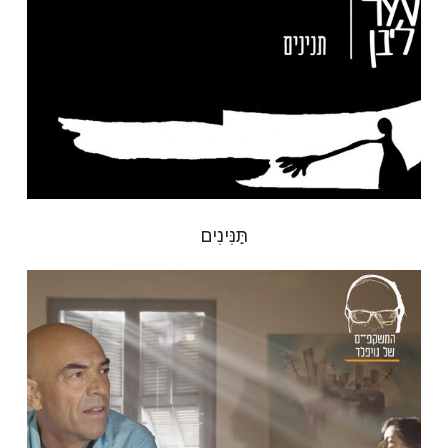
תַּנִּינִים