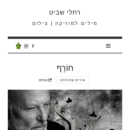
רחלי
רחלי שביט
שביט
מילים למוזיקה | צילום
חוֹרֵף
שירים שהולחנו
שתפו