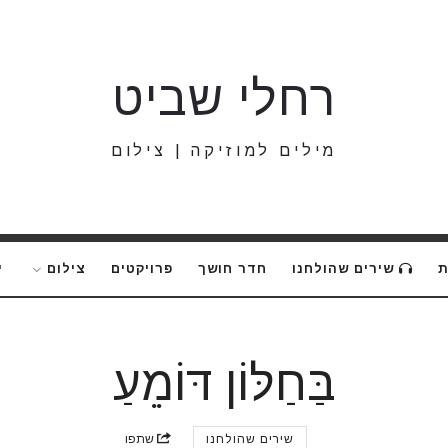
רחלי
רחלי שביט
שביט
מילים למוזיקה | צילום
ת
שירים שהולחנו
חדר חושך
פרויקטים
צילום
י
בַּחַלּוֹן דּוֹמֵעַ
שירים שהולחנו
שתפו