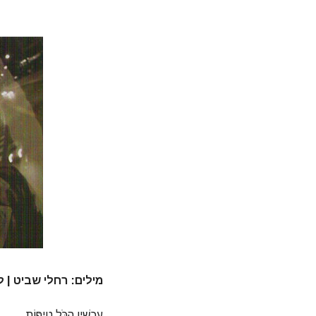
מילים: רחלי שביט | לחן ו
עַכְשָׁיו הַכֹּל טִיפּוֹת