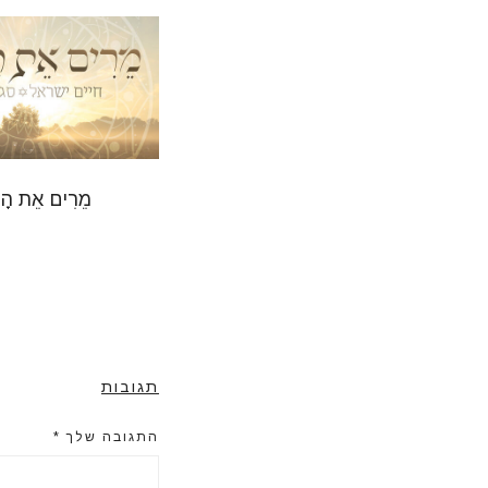
מֵרִים אֵת הָ
תגובות
התגובה שלך
*