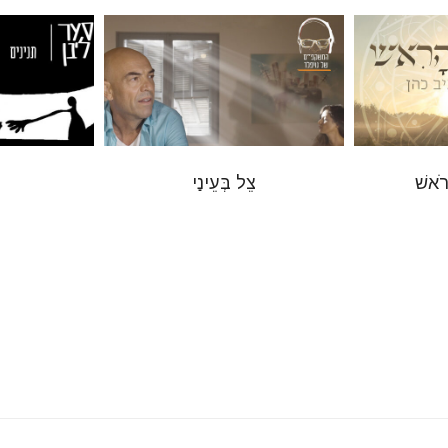
רֹאשׁ
צֵל בְּעֵינַי