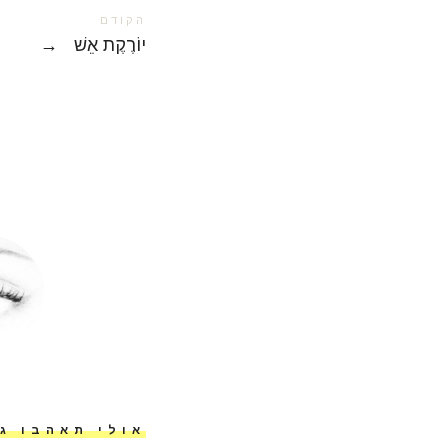
הקודם
יוֹרֶקֶת אֵשׁ
→
אולי תאהבו ג