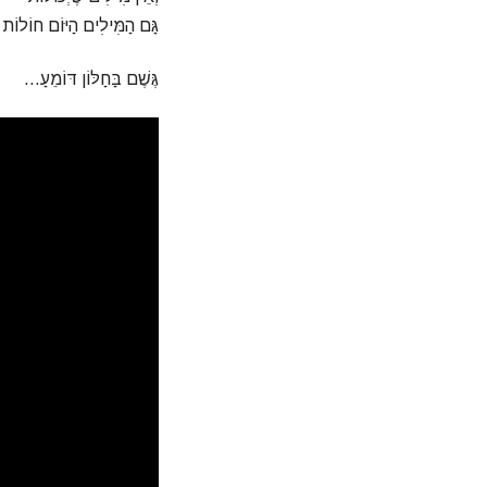
גַּם הַמִּילִים הַיּוֹם חוֹלוֹת
גֶּשֶׁם בַּחַלּוֹן דּוֹמֵעַ…