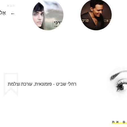
הבא
←
אַל ת
רחלי שביט - פזמונאית, עורכת וצלמת
ם את