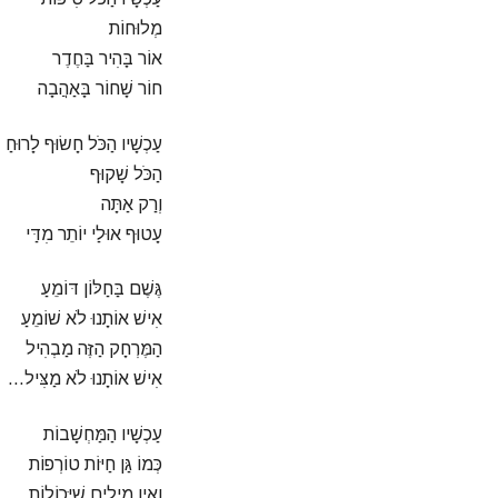
מְלוּחוֹת
אוֹר בָּהִיר בַּחֶדֶר
חוֹר שָׁחוֹר בָּאַהֲבָה
עַכְשָׁיו הַכֹּל חָשׂוּף לָרוּחַ
הַכֹּל שָׁקוּף
וְרַק אַתָּה
עָטוּף אוּלַי יוֹתֵר מִדַּי
גֶּשֶׁם בַּחַלּוֹן דּוֹמֵעַ
אִישׁ אוֹתָנוּ לֹא שׁוֹמֵעַ
הַמֶּרְחָק הַזֶּה מַבְהִיל
אִישׁ אוֹתָנוּ לֹא מַצִּיל…
עַכְשָׁיו הַמַּחְשָׁבוֹת
כְּמוֹ גַּן חַיּוֹת טוֹרְפוֹת
וְאֵין מִילִים שֶׁיְּכוֹלוֹת