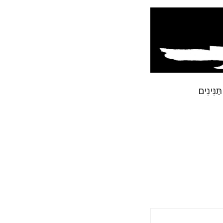
תַּנִּינִים